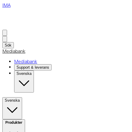
IMA
Sök
Mediabank
Mediabank
Support & leverans
Svenska
Svenska
Produkter