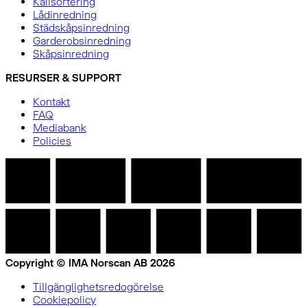
Källsortering
Lådinredning
Städskåpsinredning
Garderobsinredning
Skåpsinredning
RESURSER & SUPPORT
Kontakt
FAQ
Mediabank
Policies
Copyright © IMA Norscan AB 2026
Tillgänglighetsredogörelse
Cookiepolicy