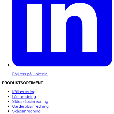
Följ oss på LinkedIn
PRODUKTSORTIMENT
Källsortering
Lådinredning
Städskåpsinredning
Garderobsinredning
Skåpsinredning