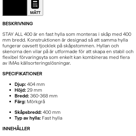
DETALJER
MÅTT
BESKRIVNING
STAY ALL 400 är en fast hylla som monteras i skåp med 400
mm bredd. Konstruktionen är designad så att samma hylla
fungerar oavsett tjocklek på skåpstommen. Hyllan och
skenorna den vilar på är utformade för att skapa en stabil och
flexibel förvaringsyta som enkelt kan kombineras med flera
av IMAs källsorteringslösningar.
SPECIFIKATIONER
Djup:
404
mm
Höjd:
29
mm
Bredd:
360-368
mm
Färg:
Mörkgrå
Skåpsbredd:
400 mm
Typ av hylla:
Fast hylla
INNEHÅLLER