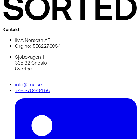
Kontakt
IMA Norscan AB
Org.no: 5562276054
Sjöbovägen 1
335 32 Gnosjö
Sverige
info@ima.se
+46 370-994 55