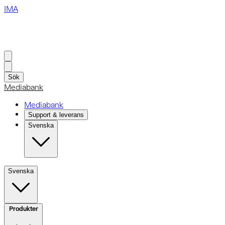
IMA
Sök
Mediabank
Mediabank
Support & leverans
Svenska
Svenska
Produkter