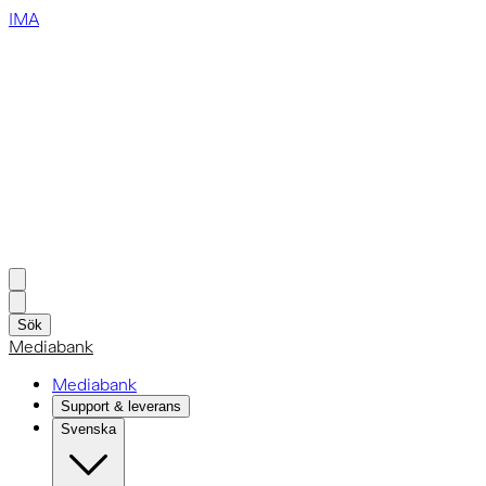
IMA
Sök
Mediabank
Mediabank
Support & leverans
Svenska