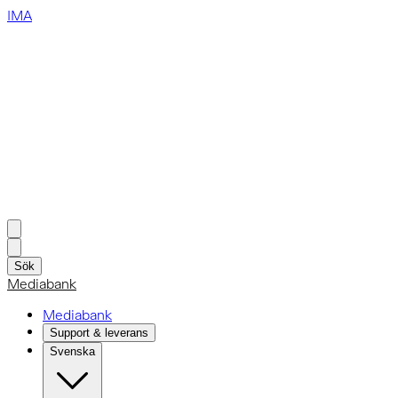
IMA
Sök
Mediabank
Mediabank
Support & leverans
Svenska