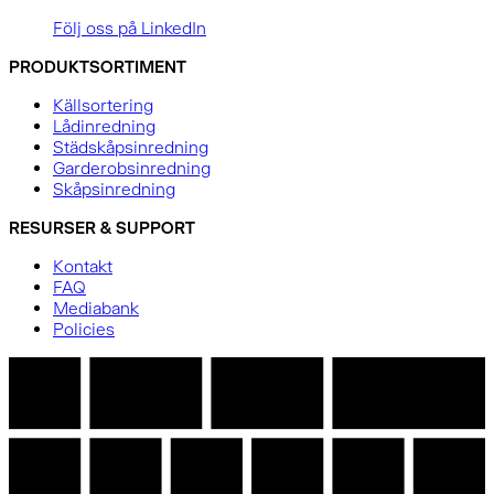
Följ oss på LinkedIn
PRODUKTSORTIMENT
Källsortering
Lådinredning
Städskåpsinredning
Garderobsinredning
Skåpsinredning
RESURSER & SUPPORT
Kontakt
FAQ
Mediabank
Policies