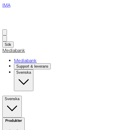
IMA
Sök
Mediabank
Mediabank
Support & leverans
Svenska
Svenska
Produkter