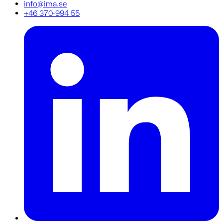
info@ima.se
+46 370-994 55