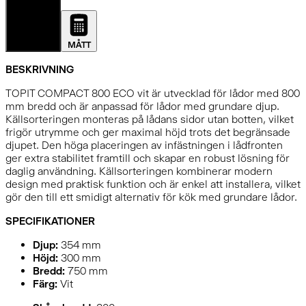
DETALJER
MÅTT
BESKRIVNING
TOPIT COMPACT 800 ECO vit är utvecklad för lådor med 800
mm bredd och är anpassad för lådor med grundare djup.
Källsorteringen monteras på lådans sidor utan botten, vilket
frigör utrymme och ger maximal höjd trots det begränsade
djupet. Den höga placeringen av infästningen i lådfronten
ger extra stabilitet framtill och skapar en robust lösning för
daglig användning. Källsorteringen kombinerar modern
design med praktisk funktion och är enkel att installera, vilket
gör den till ett smidigt alternativ för kök med grundare lådor.
SPECIFIKATIONER
Djup:
354
mm
Höjd:
300
mm
Bredd:
750
mm
Färg:
Vit