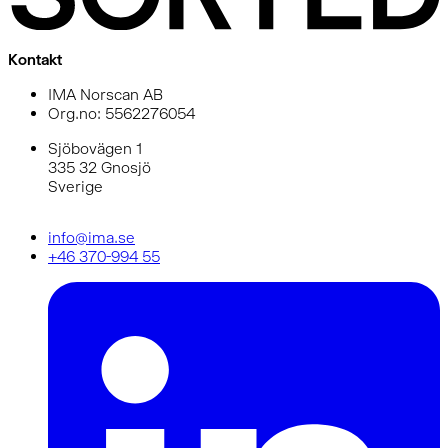
Kontakt
IMA Norscan AB
Org.no: 5562276054
Sjöbovägen 1
335 32 Gnosjö
Sverige
info@ima.se
+46 370-994 55