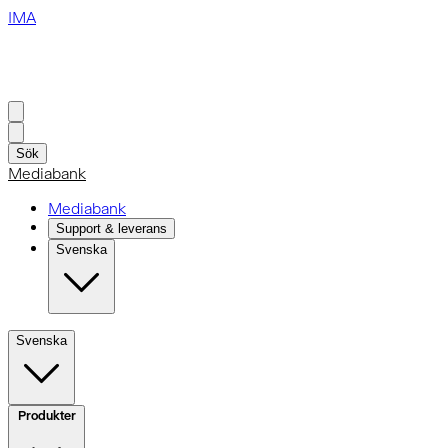
IMA
Sök
Mediabank
Mediabank
Support & leverans
Svenska
Svenska
Produkter