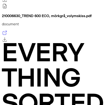
210006630_TREND 600 ECO, mörkgrå_volymskiss.pdf
document