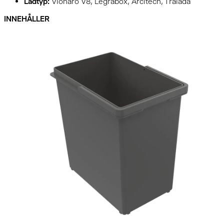
Lådtyp:
Vionaro V8, Legrabox, Arcitech, Trälåda
INNEHÅLLER