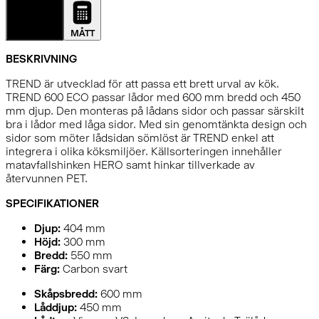
DETALJER
MÅTT
BESKRIVNING
TREND är utvecklad för att passa ett brett urval av kök.
TREND 600 ECO passar lådor med 600 mm bredd och 450
mm djup. Den monteras på lådans sidor och passar särskilt
bra i lådor med låga sidor. Med sin genomtänkta design och
sidor som möter lådsidan sömlöst är TREND enkel att
integrera i olika köksmiljöer. Källsorteringen innehåller
matavfallshinken HERO samt hinkar tillverkade av
återvunnen PET.
SPECIFIKATIONER
Djup:
404
mm
Höjd:
300
mm
Bredd:
550
mm
Färg:
Carbon svart
Skåpsbredd:
600 mm
Låddjup:
450 mm