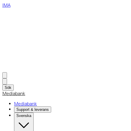
IMA
Sök
Mediabank
Mediabank
Support & leverans
Svenska