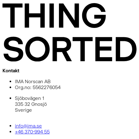
Kontakt
IMA Norscan AB
Org.no: 5562276054
Sjöbovägen 1
335 32 Gnosjö
Sverige
info@ima.se
+46 370-994 55