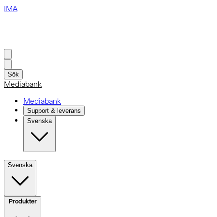
IMA
Sök
Mediabank
Mediabank
Support & leverans
Svenska
Svenska
Produkter