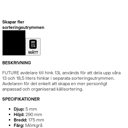
Skapar fler
sorteringsutrymmen
DETALJER
MÅTT
BESKRIVNING
FUTURE avdelare till hink 13L används för att dela upp våra
13 och 18,5 liters hinkar i separata sorteringsutrymmen.
Avdelaren för det enkelt att skapa en mer personligt
anpassad och organiserad källsortering.
SPECIFIKATIONER
Djup:
5
mm
Höjd:
290
mm
Bredd:
175
mm
Färg:
Mörkgrå