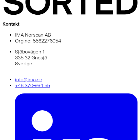
Kontakt
IMA Norscan AB
Org.no: 5562276054
Sjöbovägen 1
335 32 Gnosjö
Sverige
info@ima.se
+46 370-994 55