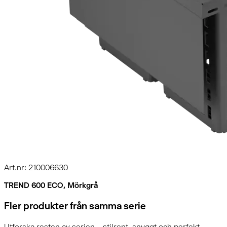
Art.nr: 210006630
TREND 600 ECO, Mörkgrå
Fler produkter från samma serie
Utforska resten av serien – stilrent, snyggt och perfekt