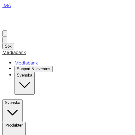
IMA
Sök
Mediabank
Mediabank
Support & leverans
Svenska
Svenska
Produkter