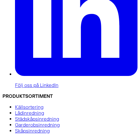
Följ oss på LinkedIn
PRODUKTSORTIMENT
Källsortering
Lådinredning
Städskåpsinredning
Garderobsinredning
Skåpsinredning