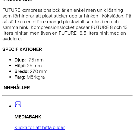
FUTURE kompressionslock är en enkel men unik lösning
som förhindrar att plast sticker upp ur hinken i kökslådan. På
så sätt kan en större mängd plastavfall samlas i en och
samma hink. Kompressionslocket passar FUTURE 8 och 13
liters hinkar, men även en FUTURE 18,5 liters hink med en
avdelare.
SPECIFIKATIONER
Djup:
175
mm
Höjd:
25
mm
Bredd:
270
mm
Färg:
Mörkgrå
INNEHÅLLER
MEDIABANK
Klicka för att hitta bilder