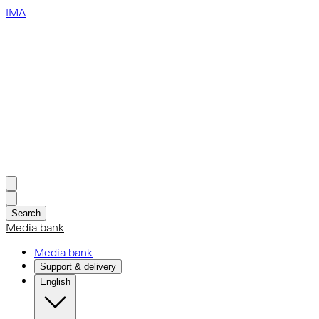
IMA
Search
Media bank
Media bank
Support & delivery
English