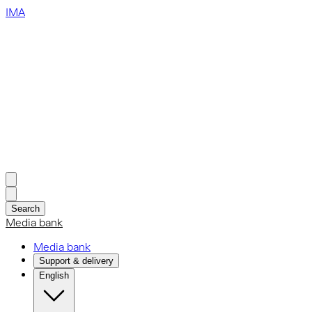
IMA
Search
Media bank
Media bank
Support & delivery
English