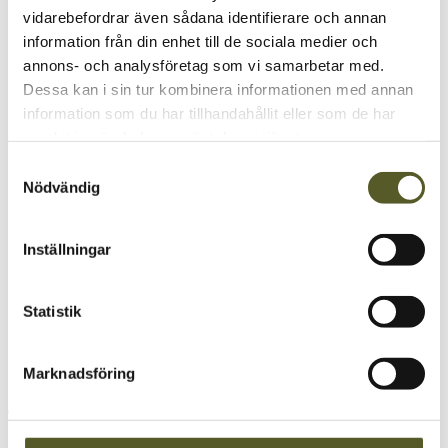
HELATUKKU FINLAND OY
vidarebefordrar även sådana identifierare och annan
information från din enhet till de sociala medier och
annons- och analysföretag som vi samarbetar med.
Helatukku Finland OY is our partner in Finland. We became
official partners in 2013.
Dessa kan i sin tur kombinera informationen med annan
information som du har tillhandahållit eller som de har
samlat in när du har använt deras tjänster.
Samtyckesval
Nödvändig
Inställningar
Statistik
Marknadsföring
ABOUT HELATUKKU