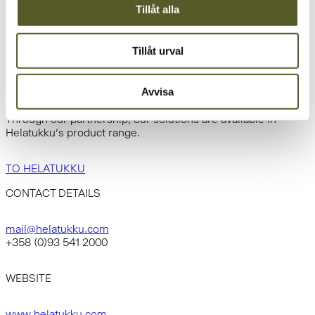
Tillåt alla
Thanks to their industry knowledge and experience,
Helatukku has grown to become a trusted supplier to
thousands of customers. They work closely with various
Tillåt urval
sectors of the furniture and kitchen industry and have
extensive experience with products for kitchens and interior
design, amongst other things.
Avvisa
Through our partnership, our solutions are available in
Helatukku’s product range.
TO HELATUKKU
CONTACT DETAILS
mail@helatukku.com
+358 (0)93 541 2000
WEBSITE
www.helatukku.com