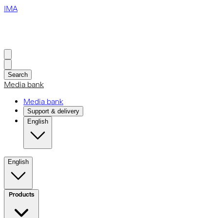
IMA
Search
Media bank
Media bank
Support & delivery
English
English
Products