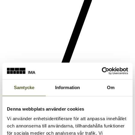
Samtycke
Information
Om
helatukku-finland-oy
Denna webbplats använder cookies
Vi använder enhetsidentifierare för att anpassa innehållet
OUR PARTNER IN FINLAND
och annonserna till användarna, tillhandahålla funktioner
för sociala medier och analysera vår trafik. Vi