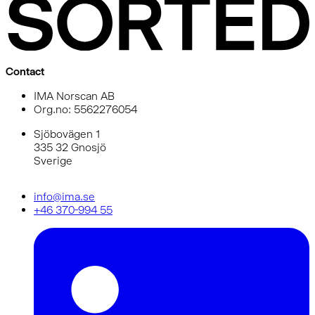
Contact
IMA Norscan AB
Org.no: 5562276054
Sjöbovägen 1
335 32 Gnosjö
Sverige
info@ima.se
+46 370-994 55