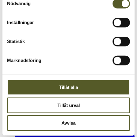
Nödvändig
Inställningar
Statistik
Kontakt
Marknadsföring
IMA Norscan AB
Org.no: 5562276054
Tillåt alla
Sjöbovägen 1
335 32 Gnosjö
Sverige
Tillåt urval
info@ima.se
+46 370-994 55
Avvisa