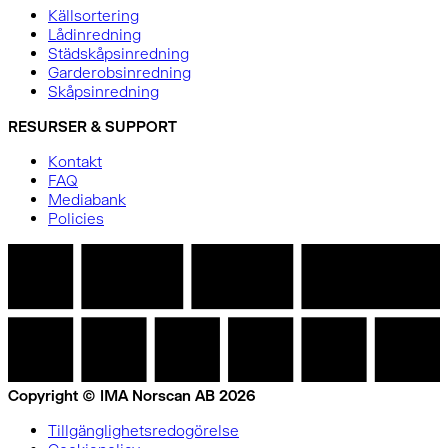
Källsortering
Lådinredning
Städskåpsinredning
Garderobsinredning
Skåpsinredning
RESURSER & SUPPORT
Kontakt
FAQ
Mediabank
Policies
Copyright © IMA Norscan AB 2026
Tillgänglighetsredogörelse