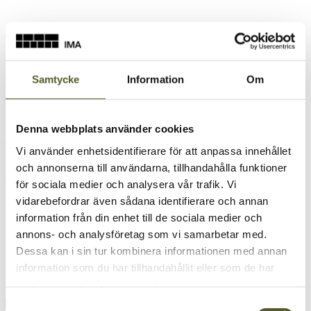
Vi har öppet för besök och leverans:
måndag-torsdag: 07.00-16.00
Samtycke
Information
Om
fredag: 07.00-14.00
Denna webbplats använder cookies
Vill du kontakta oss?
Vi använder enhetsidentifierare för att anpassa innehållet
och annonserna till användarna, tillhandahålla funktioner
Telefon: +46 370 994 55
för sociala medier och analysera vår trafik. Vi
E-post: support@ima.se
vidarebefordrar även sådana identifierare och annan
information från din enhet till de sociala medier och
annons- och analysföretag som vi samarbetar med.
Dessa kan i sin tur kombinera informationen med annan
information som du har tillhandahållit eller som de har
samlat in när du har använt deras tjänster.
Samtyckesval