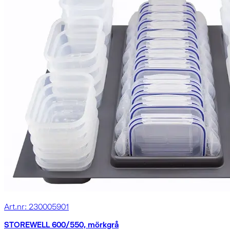
Art.nr: 230005901
STOREWELL 600/550, mörkgrå