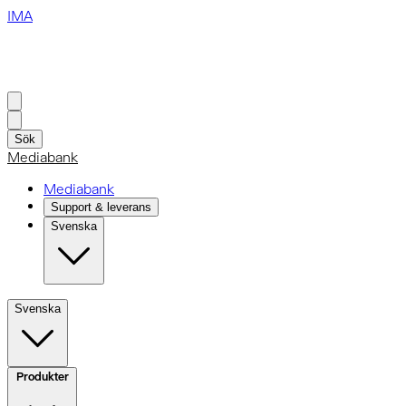
IMA
Sök
Mediabank
Mediabank
Support & leverans
Svenska
Svenska
Produkter