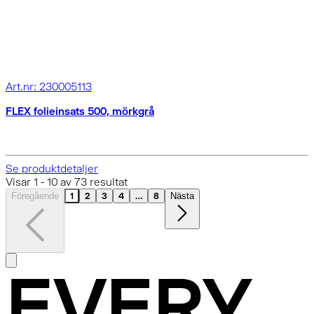
Art.nr: 230005113
FLEX folieinsats 500, mörkgrå
Se produktdetaljer
Visar
1
-
10
av
73
resultat
Föregående
1
2
3
4
...
8
Nästa