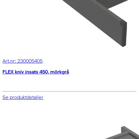
Art.nr: 230005405
FLEX kniv insats 450, mörkgrå
Se produktdetaljer