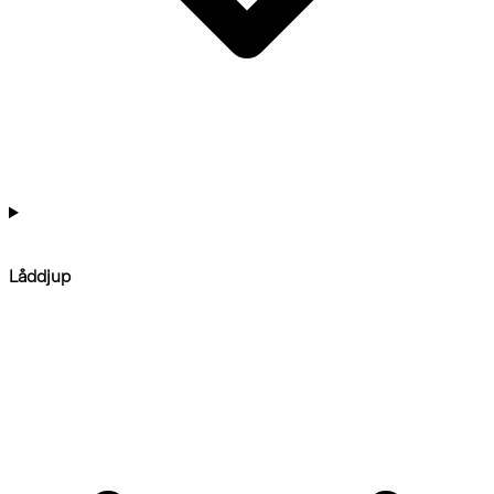
Låddjup