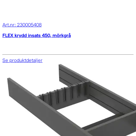
Art.nr: 230005408
FLEX krydd insats 450, mörkgrå
Se produktdetaljer