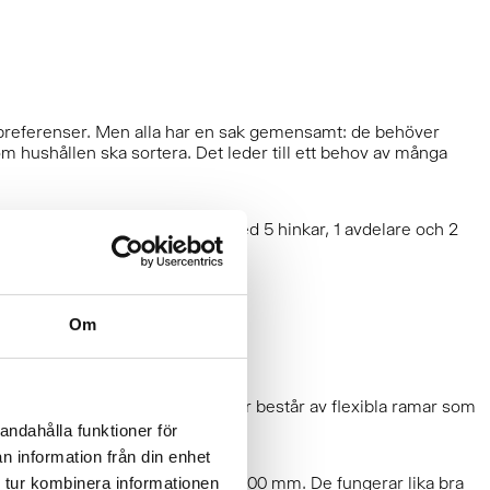
a preferenser. Men alla har en sak gemensamt: de behöver
som hushållen ska sortera. Det leder till ett behov av många
årt hinksortiment bygger på. Med 5 hinkar, 1 avdelare och 2
Om
a källsorteringslösningar för lådor består av flexibla ramar som
andahålla funktioner för
n information från din enhet
dstorlekar från 300 mm upp till 900 mm. De fungerar lika bra
 tur kombinera informationen