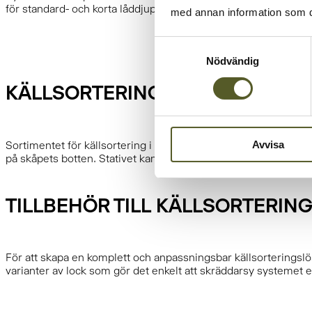
för standard- och korta låddjup, samt för både standard- och lä
med annan information som du 
Samtyckesval
Nödvändig
KÄLLSORTERING I SKÅP
Avvisa
Sortimentet för källsortering i skåp bygger också på samma sy
på skåpets botten. Stativet kan användas med samma uppsättnin
TILLBEHÖR TILL KÄLLSORTERIN
För att skapa en komplett och anpassningsbar källsorteringslösn
varianter av lock som gör det enkelt att skräddarsy systemet e