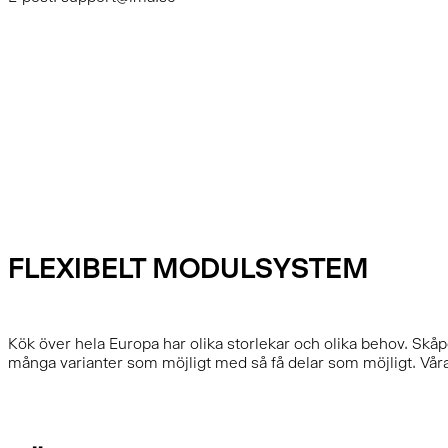
LÄR DIG MER OM
KÄLLSORTERING
FLEXIBELT MODULSYSTEM
Kök över hela Europa har olika storlekar och olika behov. Skå
många varianter som möjligt med så få delar som möjligt. Våra