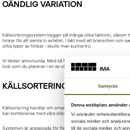
OÄNDLIG VARIATION
Källsorteringssystem bygger på många olika faktorer, såsom ty
hinkar för att samla in avfallet. I takt med att branschen och s
olika typer av hinkar - skulle man kunna tro.
Vi tänker annorlunda. Med så få komponenter som möjligt, erbj
lock som du placerar i en av våra avfallslösningar kan du skap
KÄLLSORTERING I LÅDOR
Samtycke
Denna webbplats använder 
Källsortering handlar om smart förvaring, effektiv återvinning o
kan kombineras med våra olika hinkar och tillbehör.
Vi använder enhetsidentifierar
sociala medier och analysera 
Systemen är anpassade för flera typer av lådor, både med raka 
till de sociala medier och a