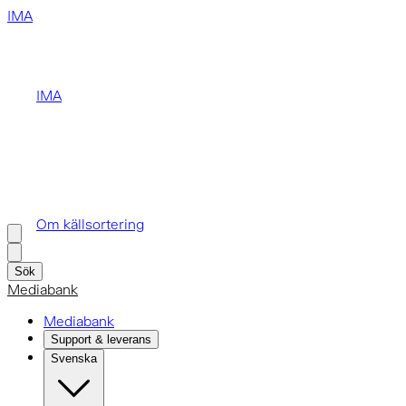
IMA
IMA
Om källsortering
Sök
Mediabank
Mediabank
Support & leverans
Svenska