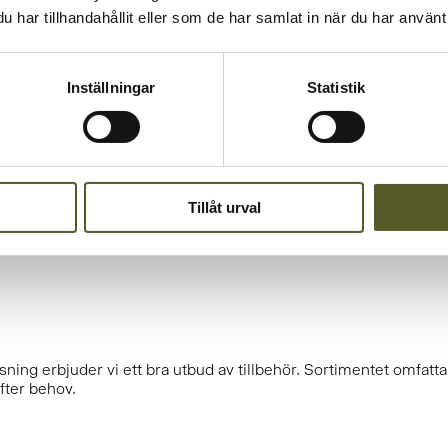
gre lådhöjder.
har tillhandahållit eller som de har samlat in när du har använt 
Inställningar
Statistik
Tillåt urval
stemtänkande. Källsorteringen som placeras i ett skåp står stad
g hinkar och andra tillbehör som passar till lösningarna för lå
G
ing erbjuder vi ett bra utbud av tillbehör. Sortimentet omfattar 
fter behov.