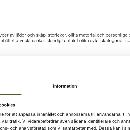
per av lådor och skåp, storlekar, olika material och personlig
amhället utvecklas ökar ständigt antalet olika avfallskategorier 
uder vi en oändlig variation av kombinationer. Det är det som v
a det alternativ som passar dina behov bäst.
Information
cookies
ch att ta tillvara på resurser för att kunna skapa ny energi. Vår
e för att anpassa innehållet och annonserna till användarna, tillh
vår trafik. Vi vidarebefordrar även sådana identifierare och anna
och böjda sidor. I vårt sortiment finns lösningar som passar lå
nnons- och analysföretag som vi samarbetar med. Dessa kan i sin