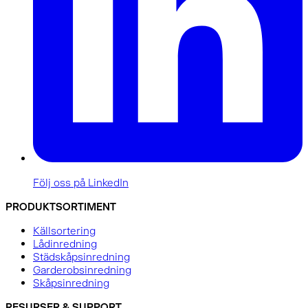
Följ oss på LinkedIn
PRODUKTSORTIMENT
Källsortering
Lådinredning
Städskåpsinredning
Garderobsinredning
Skåpsinredning
RESURSER & SUPPORT