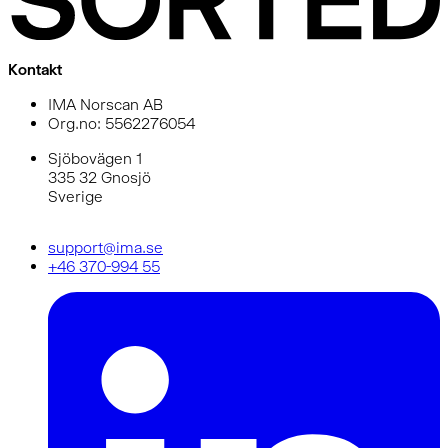
Kontakt
IMA Norscan AB
Org.no: 5562276054
Sjöbovägen 1
335 32 Gnosjö
Sverige
support@ima.se
+46 370-994 55