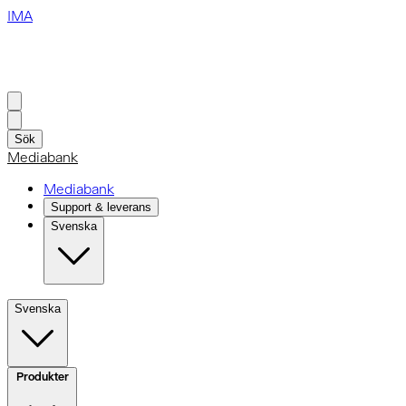
IMA
Sök
Mediabank
Mediabank
Support & leverans
Svenska
Svenska
Produkter