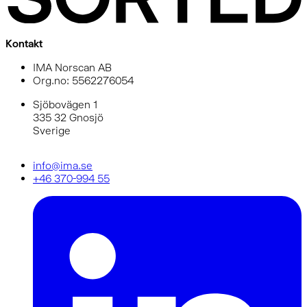
Kontakt
IMA Norscan AB
Org.no: 5562276054
Sjöbovägen 1
335 32 Gnosjö
Sverige
info@ima.se
+46 370-994 55