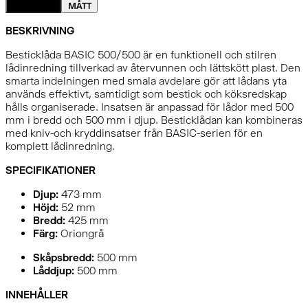
DETALJER
MÅTT
BESKRIVNING
Besticklåda BASIC 500/500 är en funktionell och stilren
lådinredning tillverkad av återvunnen och lättskött plast. Den
smarta indelningen med smala avdelare gör att lådans yta
används effektivt, samtidigt som bestick och köksredskap
hålls organiserade. Insatsen är anpassad för lådor med 500
mm i bredd och 500 mm i djup. Besticklådan kan kombineras
med kniv-och kryddinsatser från BASIC-serien för en
komplett lådinredning.
SPECIFIKATIONER
Djup:
473
mm
Höjd:
52
mm
Bredd:
425
mm
Färg:
Oriongrå
Skåpsbredd:
500 mm
Låddjup:
500 mm
INNEHÅLLER