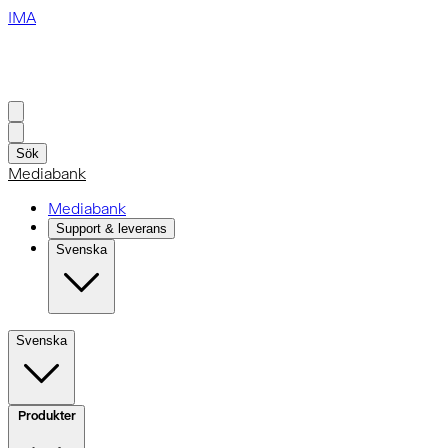
IMA
Sök
Mediabank
Mediabank
Support & leverans
Svenska
Svenska
Produkter