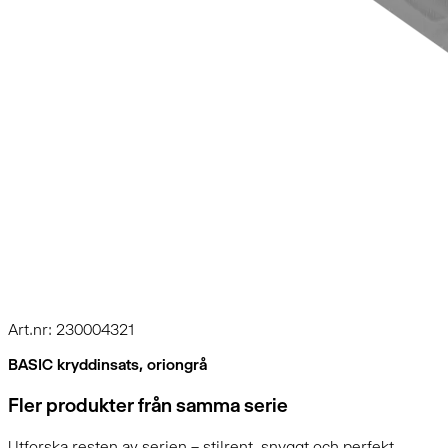
Art.nr: 230004321
BASIC kryddinsats, oriongrå
Fler produkter från samma serie
Utforska resten av serien – stilrent, snyggt och perfekt