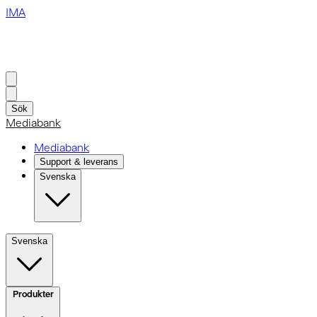
IMA
Sök
Mediabank
Mediabank
Support & leverans
Svenska
Svenska
Produkter