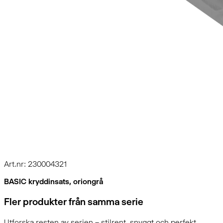
Art.nr: 230004321
BASIC kryddinsats, oriongrå
Fler produkter från samma serie
Utforska resten av serien – stilrent, snyggt och perfekt