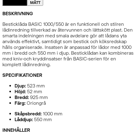
DETALJER
MÅTT
BESKRIVNING
Besticklåda BASIC 1000/550 är en funktionell och stilren
lådinredning tillverkad av återvunnen och lättskött plast. Den
smarta indelningen med smala avdelare gör att lådans yta
används effektivt, samtidigt som bestick och köksredskap
hålls organiserade. Insatsen är anpassad för lådor med 1000
mm i bredd och 550 mm i djup. Besticklådan kan kombineras
med kniv-och kryddinsatser från BASIC-serien för en
komplett lådinredning.
SPECIFIKATIONER
Djup:
523
mm
Höjd:
52
mm
Bredd:
925
mm
Färg:
Oriongrå
Skåpsbredd:
1000 mm
Låddjup:
550 mm
INNEHÅLLER