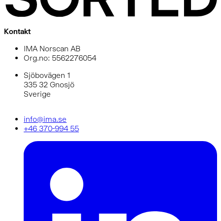
Kontakt
IMA Norscan AB
Org.no: 5562276054
Sjöbovägen 1
335 32 Gnosjö
Sverige
info@ima.se
+46 370-994 55