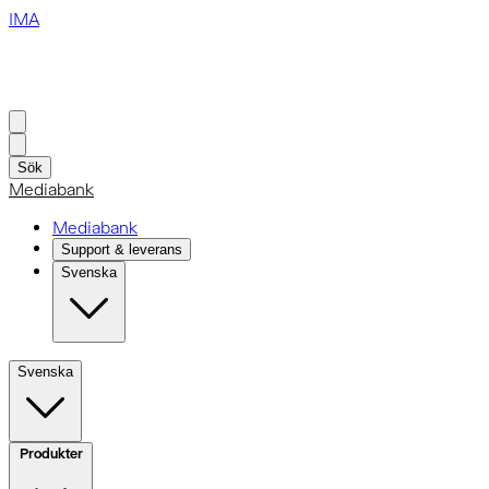
IMA
Sök
Mediabank
Mediabank
Support & leverans
Svenska
Svenska
Produkter