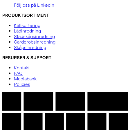
Följ oss på LinkedIn
PRODUKTSORTIMENT
Källsortering
Lådinredning
Städskåpsinredning
Garderobsinredning
Skåpsinredning
RESURSER & SUPPORT
Kontakt
FAQ
Mediabank
Policies