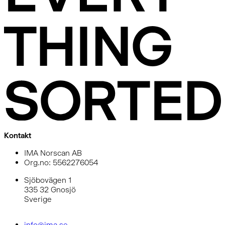
Kontakt
IMA Norscan AB
Org.no: 5562276054
Sjöbovägen 1
335 32 Gnosjö
Sverige
info@ima.se