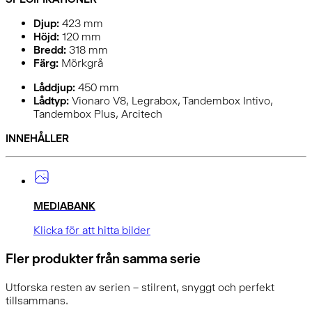
Djup:
423
mm
Höjd:
120
mm
Bredd:
318
mm
Färg:
Mörkgrå
Låddjup:
450 mm
Lådtyp:
Vionaro V8, Legrabox, Tandembox Intivo,
Tandembox Plus, Arcitech
INNEHÅLLER
MEDIABANK
Klicka för att hitta bilder
Fler produkter från samma serie
Utforska resten av serien – stilrent, snyggt och perfekt
tillsammans.