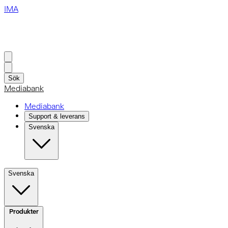
IMA
Sök
Mediabank
Mediabank
Support & leverans
Svenska
Svenska
Produkter