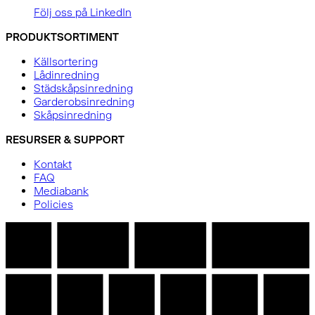
Följ oss på LinkedIn
PRODUKTSORTIMENT
Källsortering
Lådinredning
Städskåpsinredning
Garderobsinredning
Skåpsinredning
RESURSER & SUPPORT
Kontakt
FAQ
Mediabank
Policies