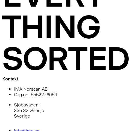
Kontakt
IMA Norscan AB
Org.no: 5562276054
Sjöbovägen 1
335 32 Gnosjö
Sverige
info@ima.se