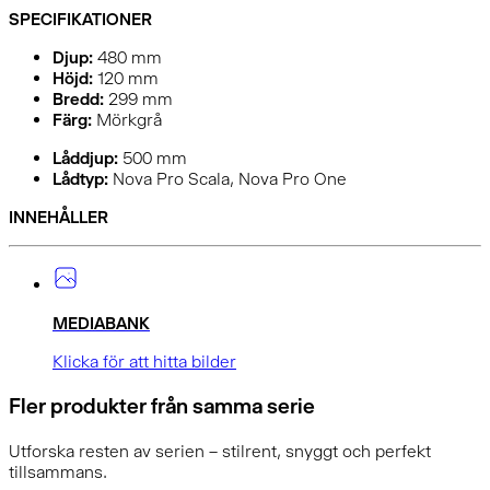
SPECIFIKATIONER
Djup:
480
mm
Höjd:
120
mm
Bredd:
299
mm
Färg:
Mörkgrå
Låddjup:
500 mm
Lådtyp:
Nova Pro Scala, Nova Pro One
INNEHÅLLER
MEDIABANK
Klicka för att hitta bilder
Fler produkter från samma serie
Utforska resten av serien – stilrent, snyggt och perfekt
tillsammans.