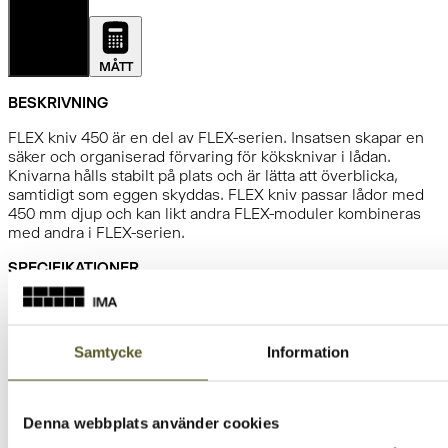
DETALJER
MÅTT
BESKRIVNING
FLEX kniv 450 är en del av FLEX-serien. Insatsen skapar en
säker och organiserad förvaring för köksknivar i lådan.
Knivarna hålls stabilt på plats och är lätta att överblicka,
samtidigt som eggen skyddas. FLEX kniv passar lådor med
450 mm djup och kan likt andra FLEX-moduler kombineras
med andra i FLEX-serien.
SPECIFIKATIONER
Djup:
423
mm
Höjd:
60
mm
Bredd:
200
mm
Samtycke
Information
Färg:
Mörkgrå
Låddjup:
450 mm
Lådtyp:
Vionaro V8, Legrabox, Tandembox Intivo,
Denna webbplats använder cookies
Tandembox Plus, Arcitech