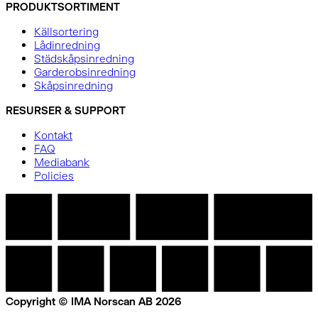
PRODUKTSORTIMENT
Källsortering
Lådinredning
Städskåpsinredning
Garderobsinredning
Skåpsinredning
RESURSER & SUPPORT
Kontakt
FAQ
Mediabank
Policies
Copyright © IMA Norscan AB 2026