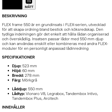
DETALJER
MÅTT
BESKRIVNING
FLEX frame 550 är en grundinsats i FLEX-serien, utvecklad
för att skapa ordning bland bestick och köksredskap. Den
tydliga indelningen gör det enkelt att hålla lådan organiserad
och överskådlig. Insatsen passar lådor med 550 mm djup
och kan användas enskilt eller kombineras med andra FLEX-
moduler för en personligt anpassad lådinredning
SPECIFIKATIONER
Djup:
523
mm
Höjd:
60
mm
Bredd:
278
mm
Färg:
Mörkgrå
Låddjup:
550 mm
Lådtyp:
Vionaro V8, Legrabox, Tandembox Intivo,
Tandembox Plus, Arcitech
INNEHÅLLER