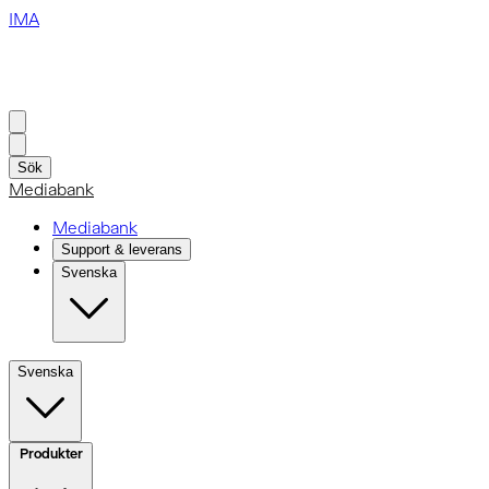
IMA
Sök
Mediabank
Mediabank
Support & leverans
Svenska
Svenska
Produkter