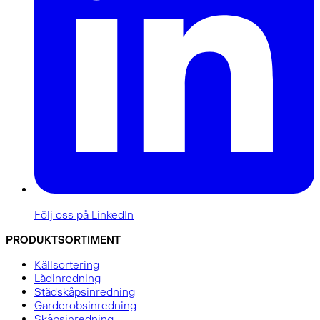
Följ oss på LinkedIn
PRODUKTSORTIMENT
Källsortering
Lådinredning
Städskåpsinredning
Garderobsinredning
Skåpsinredning