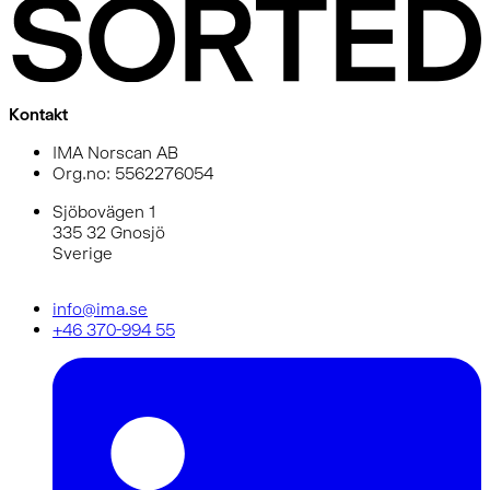
Kontakt
IMA Norscan AB
Org.no: 5562276054
Sjöbovägen 1
335 32 Gnosjö
Sverige
info@ima.se
+46 370-994 55