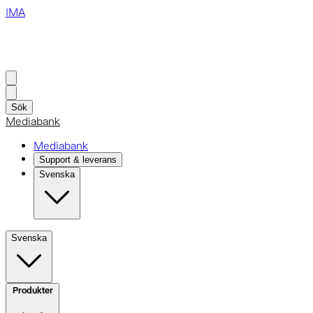
IMA
Sök
Mediabank
Mediabank
Support & leverans
Svenska
Svenska
Produkter