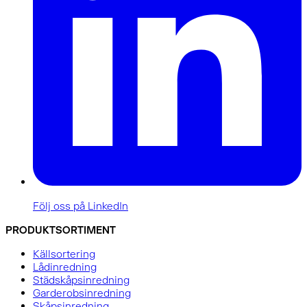
Följ oss på LinkedIn
PRODUKTSORTIMENT
Källsortering
Lådinredning
Städskåpsinredning
Garderobsinredning
Skåpsinredning