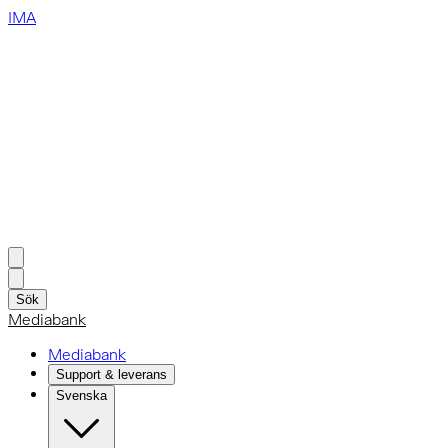
IMA
Sök
Mediabank
Mediabank
Support & leverans
Svenska