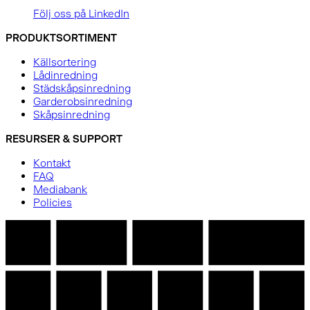
Följ oss på LinkedIn
PRODUKTSORTIMENT
Källsortering
Lådinredning
Städskåpsinredning
Garderobsinredning
Skåpsinredning
RESURSER & SUPPORT
Kontakt
FAQ
Mediabank
Policies