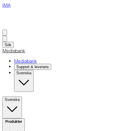
IMA
Sök
Mediabank
Mediabank
Support & leverans
Svenska
Svenska
Produkter