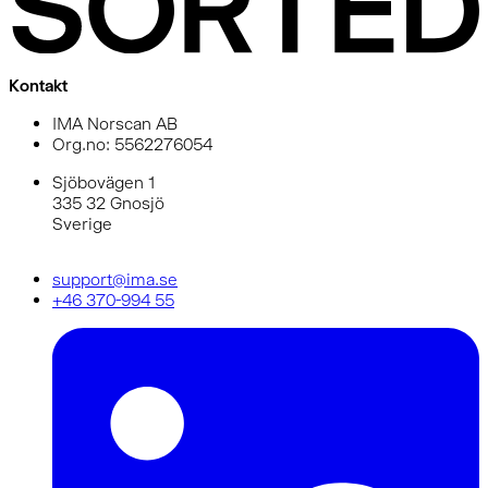
Kontakt
IMA Norscan AB
Org.no: 5562276054
Sjöbovägen 1
335 32 Gnosjö
Sverige
support@ima.se
+46 370-994 55