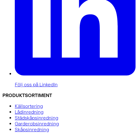
Följ oss på LinkedIn
PRODUKTSORTIMENT
Källsortering
Lådinredning
Städskåpsinredning
Garderobsinredning
Skåpsinredning