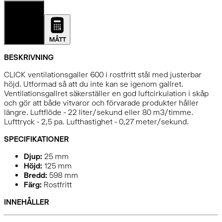
DETALJER
MÅTT
BESKRIVNING
CLICK ventilationsgaller 600 i rostfritt stål med justerbar
höjd. Utformad så att du inte kan se igenom gallret.
Ventilationsgallret säkerställer en god luftcirkulation i skåp
och gör att både vitvaror och förvarade produkter håller
längre. Luftflöde - 22 liter/sekund eller 80 m3/timme.
Lufttryck - 2,5 pa. Lufthastighet - 0,27 meter/sekund.
SPECIFIKATIONER
Djup:
25
mm
Höjd:
125
mm
Bredd:
598
mm
Färg:
Rostfritt
INNEHÅLLER