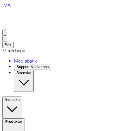
IMA
Sök
Mediabank
Mediabank
Support & leverans
Svenska
Svenska
Produkter