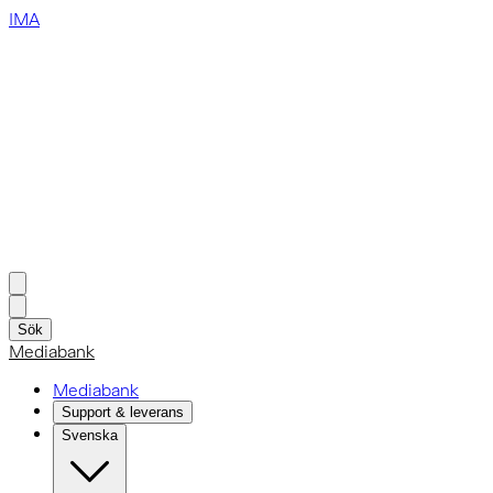
IMA
Sök
Mediabank
Mediabank
Support & leverans
Svenska