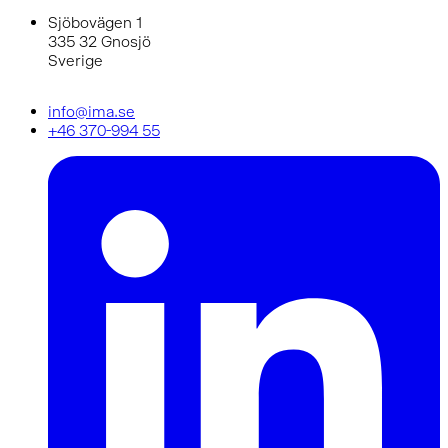
Sjöbovägen 1
335 32 Gnosjö
Sverige
info@ima.se
+46 370-994 55