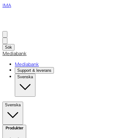
IMA
Sök
Mediabank
Mediabank
Support & leverans
Svenska
Svenska
Produkter