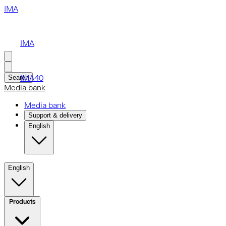
IMA
IMA
IMA40
Search
Media bank
Media bank
Support & delivery
English
English
Products