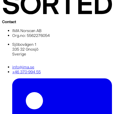
Contact
IMA Norscan AB
Org.no: 5562276054
Sjöbovägen 1
335 32 Gnosjö
Sverige
info@ima.se
+46 370-994 55