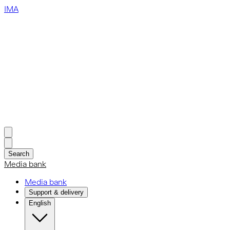
IMA
Search
Media bank
Media bank
Support & delivery
English