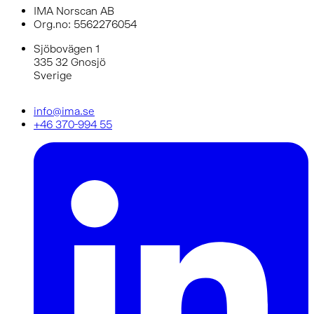
IMA Norscan AB
Org.no: 5562276054
Sjöbovägen 1
335 32 Gnosjö
Sverige
info@ima.se
+46 370-994 55