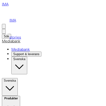
IMA
IMA
Sök
stories
Mediabank
Mediabank
Support & leverans
Svenska
Svenska
Produkter