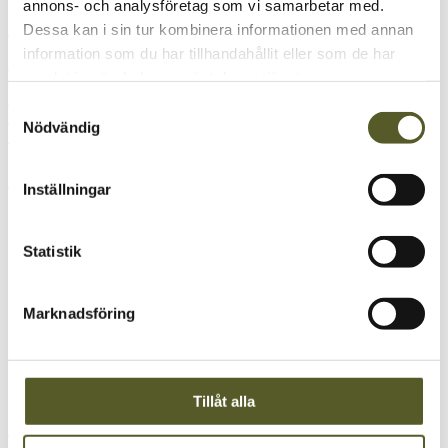
annons- och analysföretag som vi samarbetar med.
EVENT
Dessa kan i sin tur kombinera informationen med annan
information som du har tillhandahållit eller som de har
IMA på Campus 2026
samlat in när du har använt deras tjänster.
Samarbete, inspiration och innovation stod i fokus när IMA
Samtyckesval
deltog på Elkjøp / Epoq Campus 2026 i Oslo tillsammans
Nödvändig
med team från hela Norden.
Fortsätt läsa
Inställningar
Statistik
Marknadsföring
Tillåt alla
EVENT