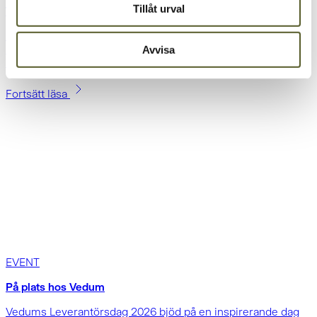
Tillåt urval
Tillsammans med Beslag Design
Beslag Design som är vår partner på den svenska
marknaden bjöd in till en dag fylld av inspiration,
Avvisa
kunskapsutbyte och branschinsikter.
Fortsätt läsa
EVENT
På plats hos Vedum
Vedums Leverantörsdag 2026 bjöd på en inspirerande dag